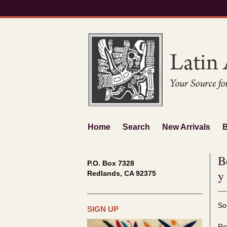
Skip
to
main
content
Home
Search
New Arrivals
B
P.O. Box 7328
y
Redlands, CA 92375
Re
S
So
se
SIGN UP
t
re
s
Re