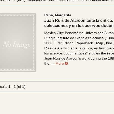
esults
Peña, Margarita
Juan Ruiz de Alarcón ante la crítica,
colecciones y en los acervos docu
Mexico City: Benemérita Universidad Autó
Puebla Instituto de Ciencias Sociales y H
2000. First Edition. Paperback. 324p., bibl.
Ruiz de Alarcón ante la crítica, en las cole
los acervos documentales" studies the rece
Juan Ruiz de Alarcón's work during the 18t
about Juan Ruiz de Alarcón a
the.....
More
sults
1 - 1 (of 1)