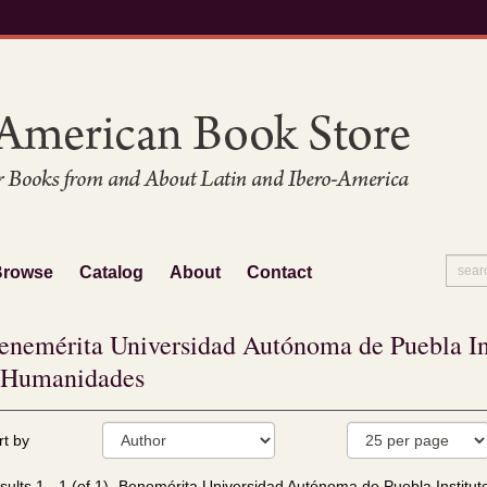
Browse
Catalog
About
Contact
enemérita Universidad Autónoma de Puebla Ins
 Humanidades
fine
kip
rt by
arch
o
sults
earch
sults
1 - 1 (of 1)
Benemérita Universidad Autónoma de Puebla Institu