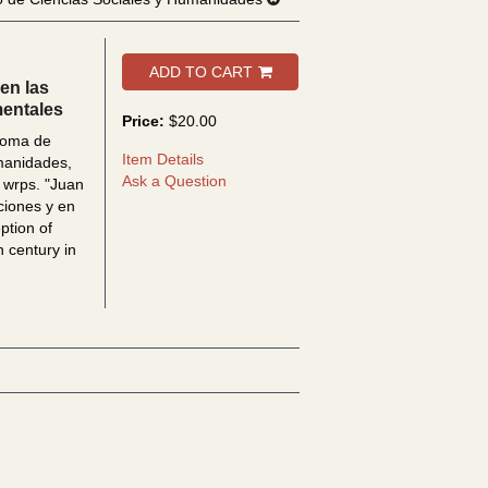
ADD TO CART
 en las
mentales
Price:
$20.00
noma de
Item Details
umanidades,
Ask a Question
, wrps.
"Juan
cciones y en
ption of
h century in
nte la crítica, en las colecciones y en los acervos documentales