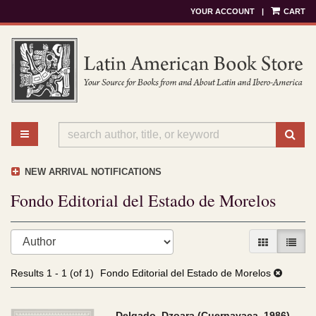
YOUR ACCOUNT
|
CART
Skip
to
main
content
TOGGLE MAIN NAVIGATION
SU
NEW ARRIVAL NOTIFICATIONS
Fondo Editorial del Estado de Morelos
Refine
Skip
GALLERY V
LIST 
search
to
results
search
Results
1 - 1 (of 1)
Fondo Editorial del Estado de Morelos
results
Delgado, Dzoara (Cuernavaca, 1986)